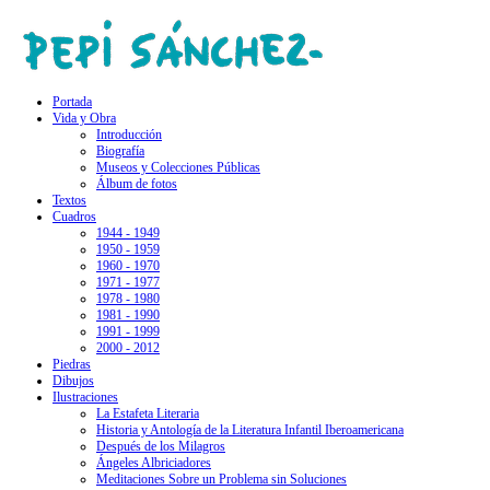
Portada
Vida y Obra
Introducción
Biografía
Museos y Colecciones Públicas
Álbum de fotos
Textos
Cuadros
1944 - 1949
1950 - 1959
1960 - 1970
1971 - 1977
1978 - 1980
1981 - 1990
1991 - 1999
2000 - 2012
Piedras
Dibujos
Ilustraciones
La Estafeta Literaria
Historia y Antología de la Literatura Infantil Iberoamericana
Después de los Milagros
Ángeles Albriciadores
Meditaciones Sobre un Problema sin Soluciones