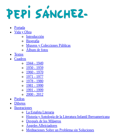
Portada
Vida y Obra
Introducción
Biografía
Museos y Colecciones Públicas
Álbum de fotos
Textos
Cuadros
1944 - 1949
1950 - 1959
1960 - 1970
1971 - 1977
1978 - 1980
1981 - 1990
1991 - 1999
2000 - 2012
Piedras
Dibujos
Ilustraciones
La Estafeta Literaria
Historia y Antología de la Literatura Infantil Iberoamericana
Después de los Milagros
Ángeles Albriciadores
Meditaciones Sobre un Problema sin Soluciones