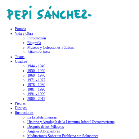
Portada
Vida y Obra
Introducción
Biografía
Museos y Colecciones Públicas
Álbum de fotos
Textos
Cuadros
1944 - 1949
1950 - 1959
1960 - 1970
1971 - 1977
1978 - 1980
1981 - 1990
1991 - 1999
2000 - 2012
Piedras
Dibujos
Ilustraciones
La Estafeta Literaria
Historia y Antología de la Literatura Infantil Iberoamericana
Después de los Milagros
Ángeles Albriciadores
Meditaciones Sobre un Problema sin Soluciones