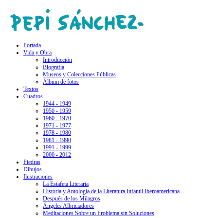
Portada
Vida y Obra
Introducción
Biografía
Museos y Colecciones Públicas
Álbum de fotos
Textos
Cuadros
1944 - 1949
1950 - 1959
1960 - 1970
1971 - 1977
1978 - 1980
1981 - 1990
1991 - 1999
2000 - 2012
Piedras
Dibujos
Ilustraciones
La Estafeta Literaria
Historia y Antología de la Literatura Infantil Iberoamericana
Después de los Milagros
Ángeles Albriciadores
Meditaciones Sobre un Problema sin Soluciones