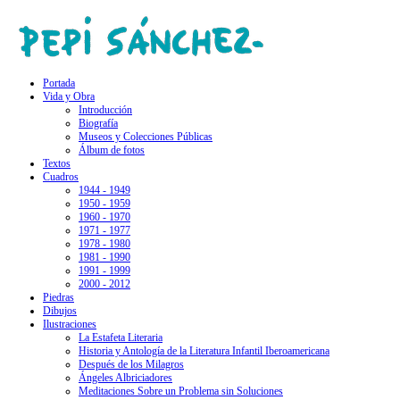
Portada
Vida y Obra
Introducción
Biografía
Museos y Colecciones Públicas
Álbum de fotos
Textos
Cuadros
1944 - 1949
1950 - 1959
1960 - 1970
1971 - 1977
1978 - 1980
1981 - 1990
1991 - 1999
2000 - 2012
Piedras
Dibujos
Ilustraciones
La Estafeta Literaria
Historia y Antología de la Literatura Infantil Iberoamericana
Después de los Milagros
Ángeles Albriciadores
Meditaciones Sobre un Problema sin Soluciones