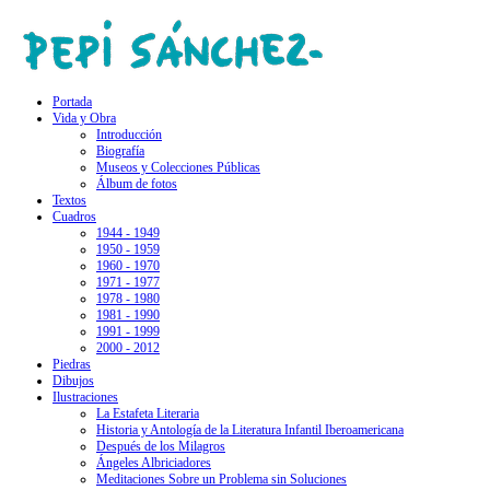
Portada
Vida y Obra
Introducción
Biografía
Museos y Colecciones Públicas
Álbum de fotos
Textos
Cuadros
1944 - 1949
1950 - 1959
1960 - 1970
1971 - 1977
1978 - 1980
1981 - 1990
1991 - 1999
2000 - 2012
Piedras
Dibujos
Ilustraciones
La Estafeta Literaria
Historia y Antología de la Literatura Infantil Iberoamericana
Después de los Milagros
Ángeles Albriciadores
Meditaciones Sobre un Problema sin Soluciones