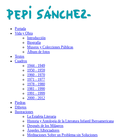
Portada
Vida y Obra
Introducción
Biografía
Museos y Colecciones Públicas
Álbum de fotos
Textos
Cuadros
1944 - 1949
1950 - 1959
1960 - 1970
1971 - 1977
1978 - 1980
1981 - 1990
1991 - 1999
2000 - 2012
Piedras
Dibujos
Ilustraciones
La Estafeta Literaria
Historia y Antología de la Literatura Infantil Iberoamericana
Después de los Milagros
Ángeles Albriciadores
Meditaciones Sobre un Problema sin Soluciones