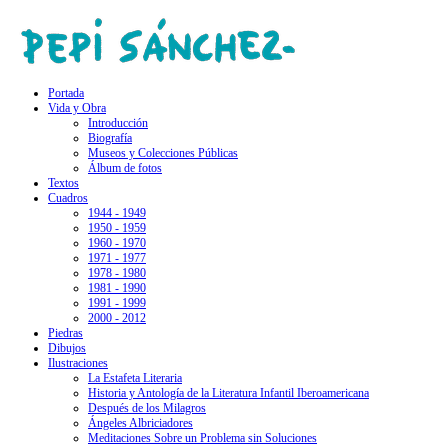
Portada
Vida y Obra
Introducción
Biografía
Museos y Colecciones Públicas
Álbum de fotos
Textos
Cuadros
1944 - 1949
1950 - 1959
1960 - 1970
1971 - 1977
1978 - 1980
1981 - 1990
1991 - 1999
2000 - 2012
Piedras
Dibujos
Ilustraciones
La Estafeta Literaria
Historia y Antología de la Literatura Infantil Iberoamericana
Después de los Milagros
Ángeles Albriciadores
Meditaciones Sobre un Problema sin Soluciones