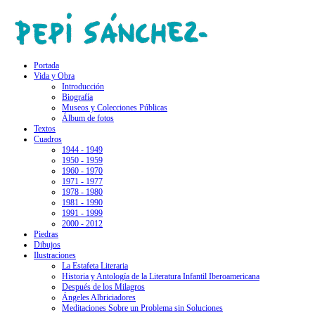
Portada
Vida y Obra
Introducción
Biografía
Museos y Colecciones Públicas
Álbum de fotos
Textos
Cuadros
1944 - 1949
1950 - 1959
1960 - 1970
1971 - 1977
1978 - 1980
1981 - 1990
1991 - 1999
2000 - 2012
Piedras
Dibujos
Ilustraciones
La Estafeta Literaria
Historia y Antología de la Literatura Infantil Iberoamericana
Después de los Milagros
Ángeles Albriciadores
Meditaciones Sobre un Problema sin Soluciones