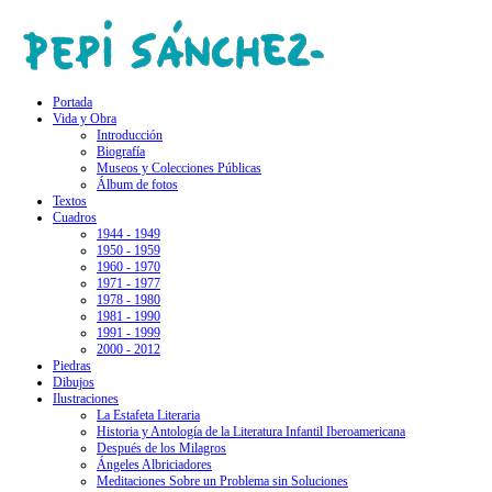
Portada
Vida y Obra
Introducción
Biografía
Museos y Colecciones Públicas
Álbum de fotos
Textos
Cuadros
1944 - 1949
1950 - 1959
1960 - 1970
1971 - 1977
1978 - 1980
1981 - 1990
1991 - 1999
2000 - 2012
Piedras
Dibujos
Ilustraciones
La Estafeta Literaria
Historia y Antología de la Literatura Infantil Iberoamericana
Después de los Milagros
Ángeles Albriciadores
Meditaciones Sobre un Problema sin Soluciones