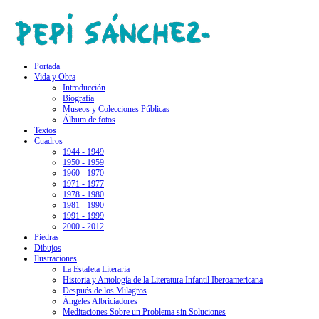
Portada
Vida y Obra
Introducción
Biografía
Museos y Colecciones Públicas
Álbum de fotos
Textos
Cuadros
1944 - 1949
1950 - 1959
1960 - 1970
1971 - 1977
1978 - 1980
1981 - 1990
1991 - 1999
2000 - 2012
Piedras
Dibujos
Ilustraciones
La Estafeta Literaria
Historia y Antología de la Literatura Infantil Iberoamericana
Después de los Milagros
Ángeles Albriciadores
Meditaciones Sobre un Problema sin Soluciones