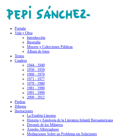
Portada
Vida y Obra
Introducción
Biografía
Museos y Colecciones Públicas
Álbum de fotos
Textos
Cuadros
1944 - 1949
1950 - 1959
1960 - 1970
1971 - 1977
1978 - 1980
1981 - 1990
1991 - 1999
2000 - 2012
Piedras
Dibujos
Ilustraciones
La Estafeta Literaria
Historia y Antología de la Literatura Infantil Iberoamericana
Después de los Milagros
Ángeles Albriciadores
Meditaciones Sobre un Problema sin Soluciones