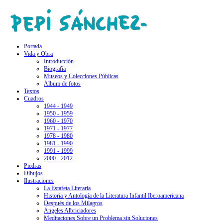
Portada
Vida y Obra
Introducción
Biografía
Museos y Colecciones Públicas
Álbum de fotos
Textos
Cuadros
1944 - 1949
1950 - 1959
1960 - 1970
1971 - 1977
1978 - 1980
1981 - 1990
1991 - 1999
2000 - 2012
Piedras
Dibujos
Ilustraciones
La Estafeta Literaria
Historia y Antología de la Literatura Infantil Iberoamericana
Después de los Milagros
Ángeles Albriciadores
Meditaciones Sobre un Problema sin Soluciones