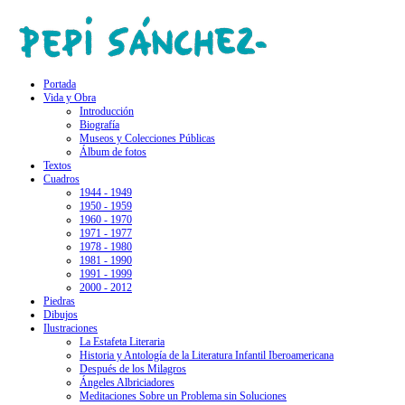
Portada
Vida y Obra
Introducción
Biografía
Museos y Colecciones Públicas
Álbum de fotos
Textos
Cuadros
1944 - 1949
1950 - 1959
1960 - 1970
1971 - 1977
1978 - 1980
1981 - 1990
1991 - 1999
2000 - 2012
Piedras
Dibujos
Ilustraciones
La Estafeta Literaria
Historia y Antología de la Literatura Infantil Iberoamericana
Después de los Milagros
Ángeles Albriciadores
Meditaciones Sobre un Problema sin Soluciones