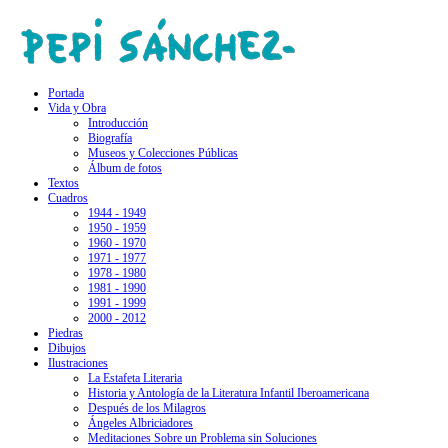
Portada
Vida y Obra
Introducción
Biografía
Museos y Colecciones Públicas
Álbum de fotos
Textos
Cuadros
1944 - 1949
1950 - 1959
1960 - 1970
1971 - 1977
1978 - 1980
1981 - 1990
1991 - 1999
2000 - 2012
Piedras
Dibujos
Ilustraciones
La Estafeta Literaria
Historia y Antología de la Literatura Infantil Iberoamericana
Después de los Milagros
Ángeles Albriciadores
Meditaciones Sobre un Problema sin Soluciones