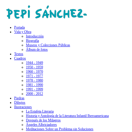
Portada
Vida y Obra
Introducción
Biografía
Museos y Colecciones Públicas
Álbum de fotos
Textos
Cuadros
1944 - 1949
1950 - 1959
1960 - 1970
1971 - 1977
1978 - 1980
1981 - 1990
1991 - 1999
2000 - 2012
Piedras
Dibujos
Ilustraciones
La Estafeta Literaria
Historia y Antología de la Literatura Infantil Iberoamericana
Después de los Milagros
Ángeles Albriciadores
Meditaciones Sobre un Problema sin Soluciones