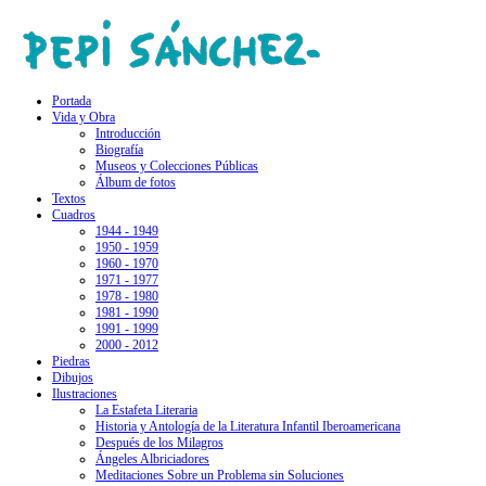
Portada
Vida y Obra
Introducción
Biografía
Museos y Colecciones Públicas
Álbum de fotos
Textos
Cuadros
1944 - 1949
1950 - 1959
1960 - 1970
1971 - 1977
1978 - 1980
1981 - 1990
1991 - 1999
2000 - 2012
Piedras
Dibujos
Ilustraciones
La Estafeta Literaria
Historia y Antología de la Literatura Infantil Iberoamericana
Después de los Milagros
Ángeles Albriciadores
Meditaciones Sobre un Problema sin Soluciones