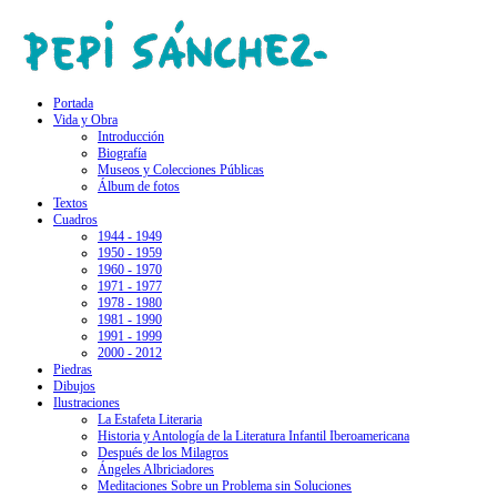
Portada
Vida y Obra
Introducción
Biografía
Museos y Colecciones Públicas
Álbum de fotos
Textos
Cuadros
1944 - 1949
1950 - 1959
1960 - 1970
1971 - 1977
1978 - 1980
1981 - 1990
1991 - 1999
2000 - 2012
Piedras
Dibujos
Ilustraciones
La Estafeta Literaria
Historia y Antología de la Literatura Infantil Iberoamericana
Después de los Milagros
Ángeles Albriciadores
Meditaciones Sobre un Problema sin Soluciones