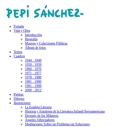
Portada
Vida y Obra
Introducción
Biografía
Museos y Colecciones Públicas
Álbum de fotos
Textos
Cuadros
1944 - 1949
1950 - 1959
1960 - 1970
1971 - 1977
1978 - 1980
1981 - 1990
1991 - 1999
2000 - 2012
Piedras
Dibujos
Ilustraciones
La Estafeta Literaria
Historia y Antología de la Literatura Infantil Iberoamericana
Después de los Milagros
Ángeles Albriciadores
Meditaciones Sobre un Problema sin Soluciones