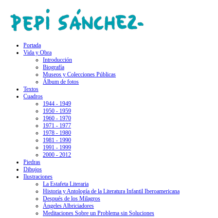
Portada
Vida y Obra
Introducción
Biografía
Museos y Colecciones Públicas
Álbum de fotos
Textos
Cuadros
1944 - 1949
1950 - 1959
1960 - 1970
1971 - 1977
1978 - 1980
1981 - 1990
1991 - 1999
2000 - 2012
Piedras
Dibujos
Ilustraciones
La Estafeta Literaria
Historia y Antología de la Literatura Infantil Iberoamericana
Después de los Milagros
Ángeles Albriciadores
Meditaciones Sobre un Problema sin Soluciones