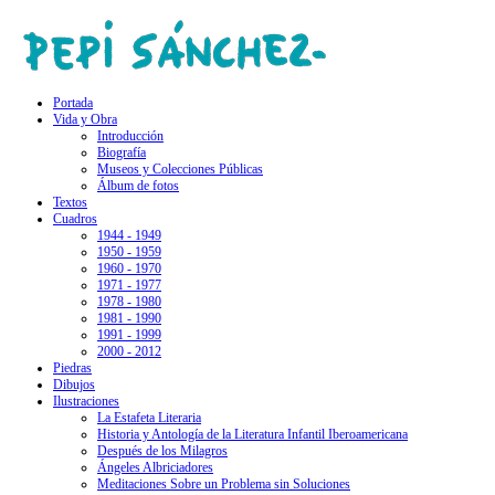
Portada
Vida y Obra
Introducción
Biografía
Museos y Colecciones Públicas
Álbum de fotos
Textos
Cuadros
1944 - 1949
1950 - 1959
1960 - 1970
1971 - 1977
1978 - 1980
1981 - 1990
1991 - 1999
2000 - 2012
Piedras
Dibujos
Ilustraciones
La Estafeta Literaria
Historia y Antología de la Literatura Infantil Iberoamericana
Después de los Milagros
Ángeles Albriciadores
Meditaciones Sobre un Problema sin Soluciones