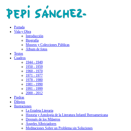
Portada
Vida y Obra
Introducción
Biografía
Museos y Colecciones Públicas
Álbum de fotos
Textos
Cuadros
1944 - 1949
1950 - 1959
1960 - 1970
1971 - 1977
1978 - 1980
1981 - 1990
1991 - 1999
2000 - 2012
Piedras
Dibujos
Ilustraciones
La Estafeta Literaria
Historia y Antología de la Literatura Infantil Iberoamericana
Después de los Milagros
Ángeles Albriciadores
Meditaciones Sobre un Problema sin Soluciones