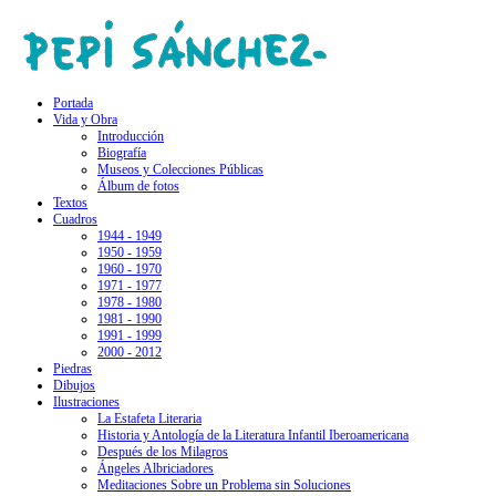
Portada
Vida y Obra
Introducción
Biografía
Museos y Colecciones Públicas
Álbum de fotos
Textos
Cuadros
1944 - 1949
1950 - 1959
1960 - 1970
1971 - 1977
1978 - 1980
1981 - 1990
1991 - 1999
2000 - 2012
Piedras
Dibujos
Ilustraciones
La Estafeta Literaria
Historia y Antología de la Literatura Infantil Iberoamericana
Después de los Milagros
Ángeles Albriciadores
Meditaciones Sobre un Problema sin Soluciones