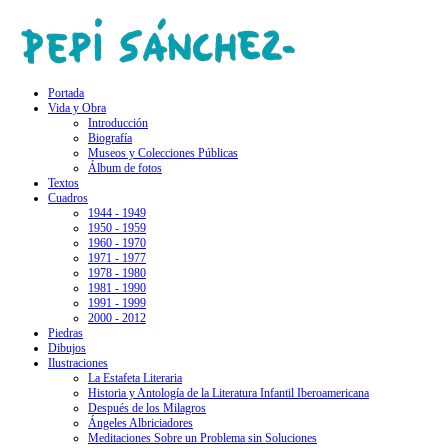
Portada
Vida y Obra
Introducción
Biografía
Museos y Colecciones Públicas
Álbum de fotos
Textos
Cuadros
1944 - 1949
1950 - 1959
1960 - 1970
1971 - 1977
1978 - 1980
1981 - 1990
1991 - 1999
2000 - 2012
Piedras
Dibujos
Ilustraciones
La Estafeta Literaria
Historia y Antología de la Literatura Infantil Iberoamericana
Después de los Milagros
Ángeles Albriciadores
Meditaciones Sobre un Problema sin Soluciones